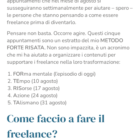
appuntamenti che nel mese di agosto si
susseguiranno settimanalmente per aiutare – spero –
le persone che stanno pensando a come essere
freelance prima di diventarlo.
Pensare non basta. Occorre agire. Questi cinque
appuntamenti sono un estratto del mio
METODO
FORTE RISATA.
Non sono impazzita, è un acronimo
che mi ha aiutato a organizzare i contenuti per
supportare i freelance nella loro trasformazione:
FOR
ma mentale (l’episodio di oggi)
TE
mpo (10 agosto)
RIS
orse (17 agosto)
A
zione (24 agosto)
TA
lismano (31 agosto)
Come faccio a fare il
freelance?