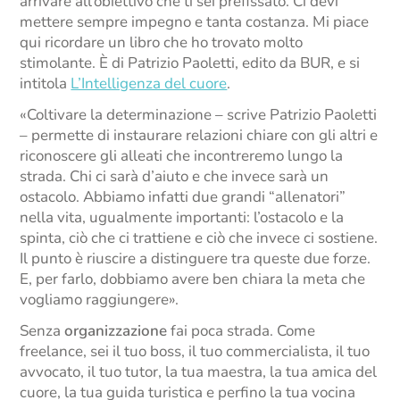
arrivare all’obiettivo che ti sei prefissato. Ci devi
mettere sempre impegno e tanta costanza. Mi piace
qui ricordare un libro che ho trovato molto
stimolante. È di Patrizio Paoletti, edito da BUR, e si
intitola
L’Intelligenza del cuore
.
«Coltivare la determinazione – scrive Patrizio Paoletti
– permette di instaurare relazioni chiare con gli altri e
riconoscere gli alleati che incontreremo lungo la
strada. Chi ci sarà d’aiuto e che invece sarà un
ostacolo. Abbiamo infatti due grandi “allenatori”
nella vita, ugualmente importanti: l’ostacolo e la
spinta, ciò che ci trattiene e ciò che invece ci sostiene.
Il punto è riuscire a distinguere tra queste due forze.
E, per farlo, dobbiamo avere ben chiara la meta che
vogliamo raggiungere».
Senza
organizzazione
fai poca strada. Come
freelance, sei il tuo boss, il tuo commercialista, il tuo
avvocato, il tuo tutor, la tua maestra, la tua amica del
cuore, la tua guida turistica e perfino la tua vocina