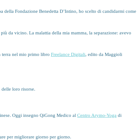
mpa della Fondazione Benedetta D’Intino, ho scelto di candidarmi come
nti più da vicino. La malattia della mia mamma, la separazione: avevo
a terra nel mio primo libro
Freelance Digitali
, edito da Maggioli
delle loro risorse.
le Cinese. Oggi insegno QiGong Medico al
Centro Arymo-Yoga
di
vare per migliorare giorno per giorno.