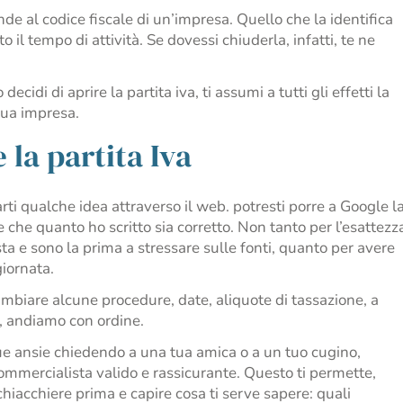
nde al codice fiscale di un’impresa. Quello che la identifica
il tempo di attività. Se dovessi chiuderla, infatti, te ne
idi di aprire la partita iva, ti assumi a tutti gli effetti la
tua impresa.
 la partita Iva
 farti qualche idea attraverso il web. potresti porre a Google l
 che quanto ho scritto sia corretto. Non tanto per l’esattezz
a e sono la prima a stressare sulle fonti, quanto per avere
giornata.
cambiare alcune procedure, date, aliquote di tassazione, a
, andiamo con ordine.
ue ansie chiedendo a una tua amica o a un tuo cugino,
commercialista valido e rassicurante. Questo ti permette,
iacchiere prima e capire cosa ti serve sapere: quali